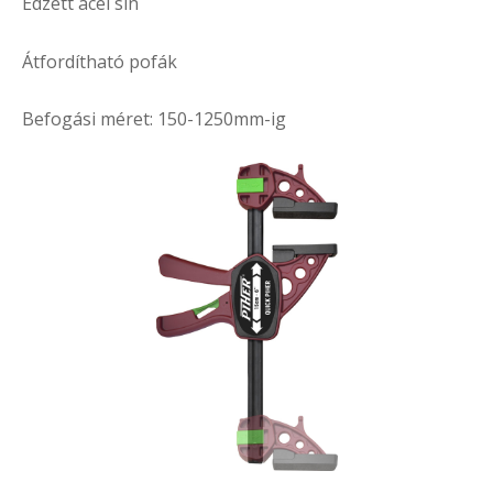
Edzett acél sín
Átfordítható pofák
Befogási méret: 150-1250mm-ig