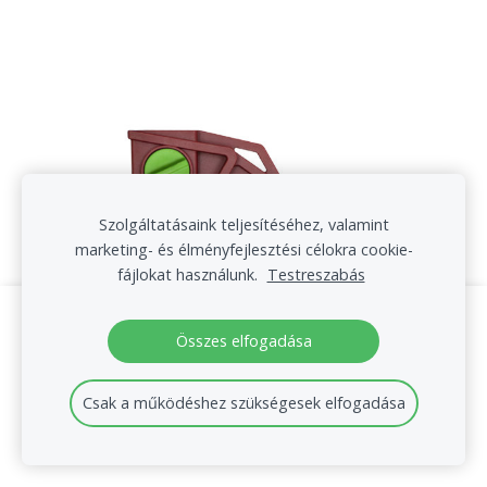
Szolgáltatásaink teljesítéséhez, valamint
marketing- és élményfejlesztési célokra cookie-
fájlokat használunk.
Testreszabás
Hozzon létre weboldalt vagy
Összes elfogadása
webáruházat a Mozello segítségével.
Gyorsan, egyszerűen, programozás nélkül.
Csak a működéshez szükségesek elfogadása
Bővebb információ