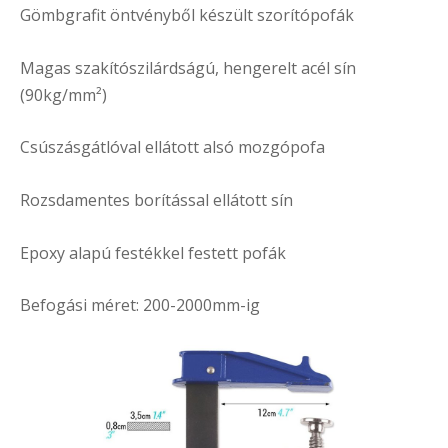
Gömbgrafit öntvényből készült szorítópofák
Magas szakítószilárdságú, hengerelt acél sín
(90kg/mm²)
Csúszásgátlóval ellátott alsó mozgópofa
Rozsdamentes borítással ellátott sín
Epoxy alapú festékkel festett pofák
Befogási méret: 200-2000mm-ig