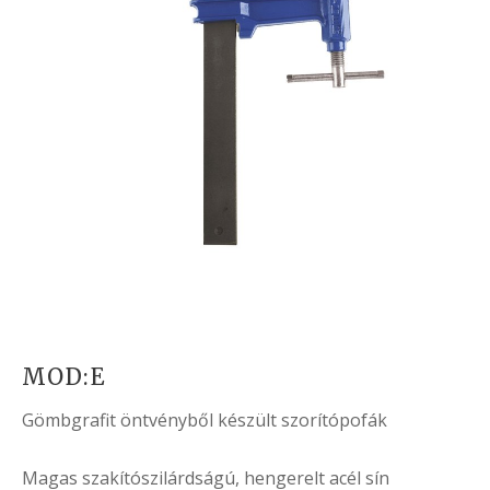
MOD:E
Gömbgrafit öntvényből készült szorítópofák
Magas szakítószilárdságú, hengerelt acél sín