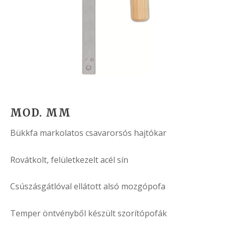
MOD. MM
Bükkfa markolatos csavarorsós hajtókar
Rovátkolt, felületkezelt acél sín
Csúszásgátlóval ellátott alsó mozgópofa
Temper öntvényből készült szorítópofák