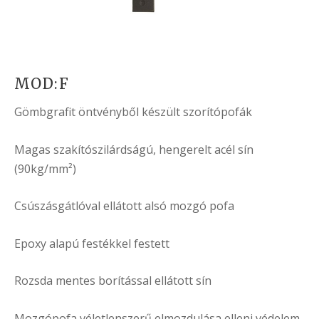
MOD:F
Gömbgrafit öntvényből készült szorítópofák
Magas szakítószilárdságú, hengerelt acél sín
(90kg/mm²)
Csúszásgátlóval ellátott alsó mozgó pofa
Epoxy alapú festékkel festett
Rozsda mentes borítással ellátott sín
Mozgópofa véletlenszerű elmozdulása elleni védelem