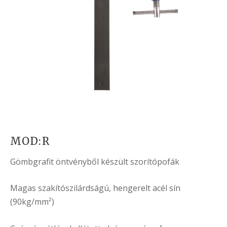
MOD:R
Gömbgrafit öntvényből készült szorítópofák
Magas szakítószilárdságú, hengerelt acél sín
(90kg/mm²)