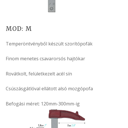
MOD: M
Temperöntvényből készült szorítópofák
Finom menetes csavarorsós hajtókar
Rovátkolt, felületkezelt acél sín
Csúszásgátlóval ellátott alsó mozgópofa
Befogási méret: 120mm-300mm-ig