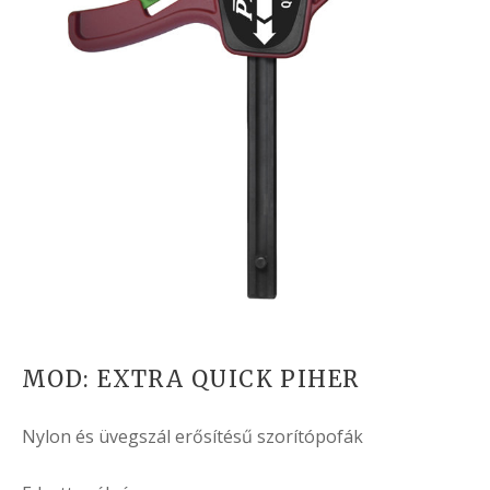
MOD: EXTRA QUICK PIHER
Nylon és üvegszál erősítésű szorítópofák