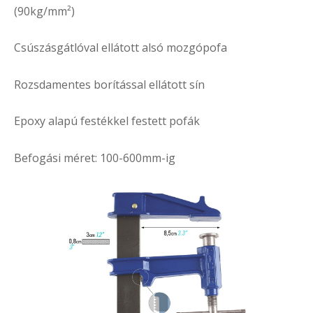
(90kg/mm²)
Csúszásgátlóval ellátott alsó mozgópofa
Rozsdamentes borítással ellátott sín
Epoxy alapú festékkel festett pofák
Befogási méret: 100-600mm-ig