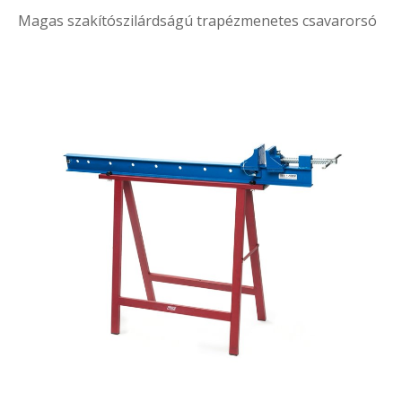
Magas szakítószilárdságú trapézmenetes csavarorsó