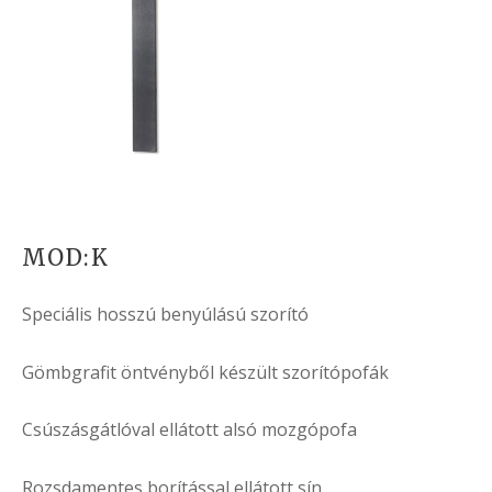
MOD:K
Speciális hosszú benyúlású szorító
Gömbgrafit öntvényből készült szorítópofák
Csúszásgátlóval ellátott alsó mozgópofa
Rozsdamentes borítással ellátott sín