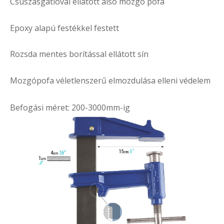
Csúszásgátlóval ellátott alsó mozgó pofa
Epoxy alapú festékkel festett
Rozsda mentes borítással ellátott sín
Mozgópofa véletlenszerű elmozdulása elleni védelem
Befogási méret: 200-3000mm-ig